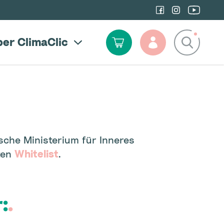
er ClimaClic
Suchbegriff
sche Ministerium für Inneres
ten
Whitelist
.
:
.