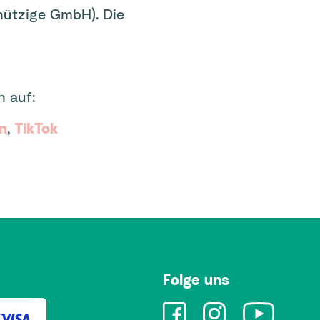
nützige GmbH). Die
 auf:
n
,
TikTok
Folge uns