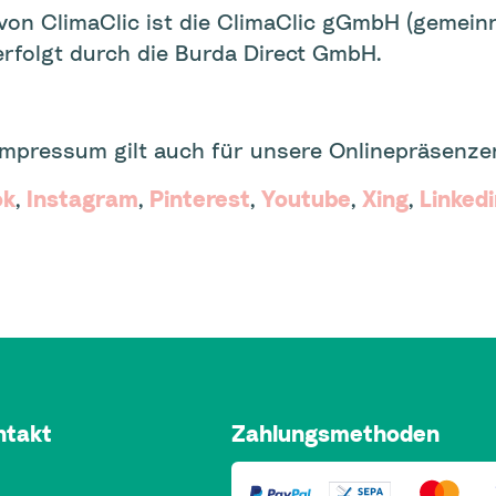
 von ClimaClic ist die ClimaClic gGmbH (gemein
rfolgt durch die Burda Direct GmbH.
Impressum gilt auch für unsere Onlinepräsenzen
ok
,
Instagram
,
Pinterest
,
Youtube
,
Xing
,
Linkedi
ntakt
Zahlungsmethoden