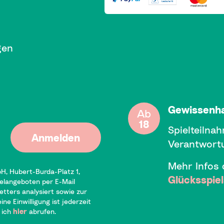
gen
Gewissenha
Ab
18
Spielteilnah
Anmelden
Verantwortu
Mehr Infos
bH, Hubert-Burda-Platz 1,
Glücksspie
elangeboten per E-Mail
tters analysiert sowie zur
e Einwilligung ist jederzeit
 ich
hier
abrufen.